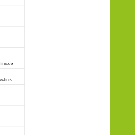
line.de
technik