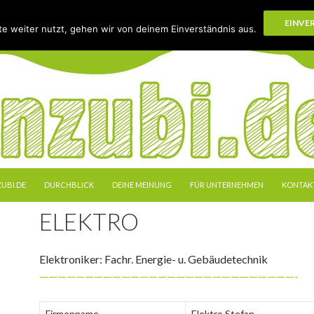
EINVE
e weiter nutzt, gehen wir von deinem Einverständnis aus.
 SPRINGEN
UBI.DE
DURCHBLICK
DEINE MEINUNG
FÜR UNTERNEHMEN
KONTAK
ELEKTRO
Elektroniker: Fachr. Energie- u. Gebäudetechnik
————————————————————————————-
Firmenname
Elektro Stefan