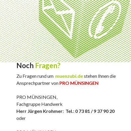
Noch
Fragen?
Zu Fragen rund um
muenzubi.de
stehen Ihnen die
Ansprechpartner von
PRO MÜNSINGEN
PRO MÜNSINGEN,
Fachgruppe Handwerk
Herr Jürgen Krohmer: Tel.: 0 73 81 / 9 37 90 20
oder